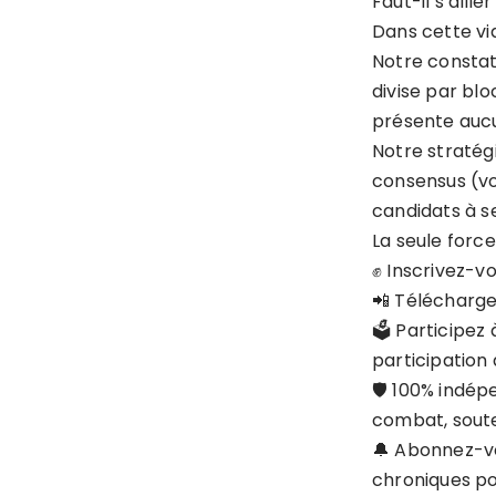
Faut-il s’alli
Dans cette vid
Notre constat 
divise par bl
présente aucun
Notre stratégi
consensus (vot
candidats à se
La seule force
✊ Inscrivez-v
📲 Téléchargez
🗳️ Participe
participation
🛡️ 100% indé
combat, sout
🔔 Abonnez-v
chroniques po