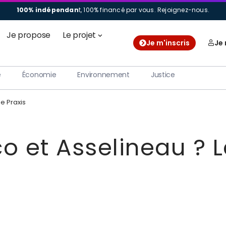
100% indépendan
t, 100% financé par vous.
Rejoignez-nous.
Je propose
Le projet
Je m'inscris
Je
e
Économie
Environnement
Justice
e Praxis
co et Asselineau ? 