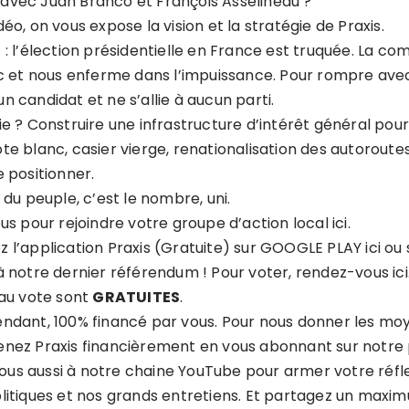
er avec Juan Branco et François Asselineau ?
éo, on vous expose la vision et la stratégie de Praxis.
: l’élection présidentielle en France est truquée. La co
oc et nous enferme dans l’impuissance. Pour rompre ave
 candidat et ne s’allie à aucun parti.
e ? Construire une infrastructure d’intérêt général pour
e blanc, casier vierge, renationalisation des autoroutes
 positionner.
 du peuple, c’est le nombre, uni.
ous pour rejoindre votre
groupe d’action local ici
.
 l’application Praxis (Gratuite) sur
GOOGLE PLAY ici
ou 
z à notre dernier référendum ! Pour
voter, rendez-vous ici
 au vote sont
GRATUITES
.
pendant, 100% financé par vous. Pour nous donner les m
enez Praxis financièrement en
vous abonnant sur notre
ous aussi à
notre chaine YouTube
pour armer votre réfl
litiques et nos grands entretiens. Et partagez un maxim