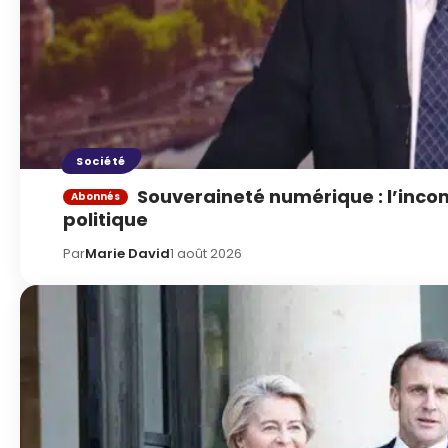
Société
Souveraineté numérique : l’inco
politique
Par
Marie David
1 août 2026