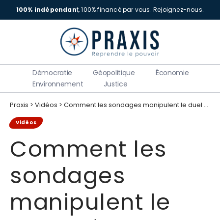
100% indépendan
t, 100% financé par vous.
Rejoignez-nous.
Démocratie
Géopolitique
Économie
Environnement
Justice
Praxis
>
Vidéos
>
Comment les sondages manipulent le duel Mélenchon / Bardella pour la présidentielle 2027
Vidéos
Comment les
sondages
manipulent le