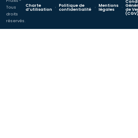
Praxis -
Condi
Charte
Politique de
Mentions
Génér
Tous
d’utilisation
confidentialité
légales
de Ve
(CGV
droits
réservés.