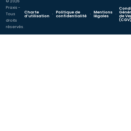
© 2026
Praxis -
Condi
Charte
Politique de
Mentions
Génér
Tous
d’utilisation
confidentialité
légales
de Ve
(CGV
droits
réservés.